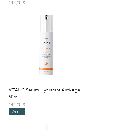
Prix
144,00 $
VITAL C Sérum Hydratant Anti-Age
50ml
Prix
144,00 $
Acné