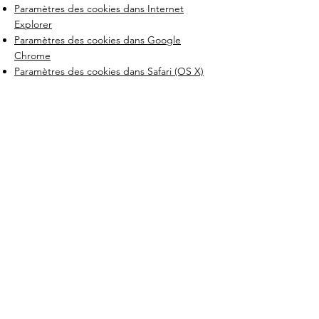
Paramètres des cookies dans Internet
Explorer
Paramètres des cookies dans Google
Chrome
Paramètres des cookies dans Safari (OS X)
Paramètres des cookies dans Safari (iOS)
Paramètres des cookies dans Android
Pour refuser et empêcher que vos données
soient utilisées par Google Analytics sur
tous les sites Web, consultez les instructions
suivantes :
https://tools.google.com/dlpage/gaoptout?
hl=fr
Il se peut que nous modifiions cette
politique en matière de cookies. Nous vous
encourageons à consulter régulièrement
cette page pour obtenir les dernières
informations sur les cookies.